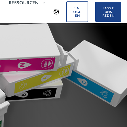
RESSOURCEN
EINL
LASST
OGG
UNS
EN
REDEN