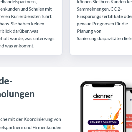
elhandelspartnern,
können Sie Ihren Kunden ke
enkunden und Schulen mit
Sammelmengen, CO2-
eren Kurierdiensten führt
Einsparungszertifikate ode
haos. Sie haben keinen
genaue Prognosen für die
blick darüber, was
Planung von
holt wurde, was unterwegs
Sanierungskapazitäten liefe
und was ankommt.
de-
holungen
che mit der Koordinierung von
delspartnern und Firmenkunden